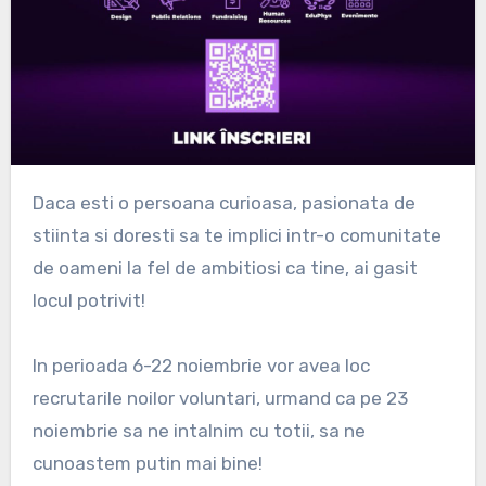
Daca esti o persoana curioasa, pasionata de
stiinta si doresti sa te implici intr-o comunitate
de oameni la fel de ambitiosi ca tine, ai gasit
locul potrivit!
In perioada 6-22 noiembrie vor avea loc
recrutarile noilor voluntari, urmand ca pe 23
noiembrie sa ne intalnim cu totii, sa ne
cunoastem putin mai bine!