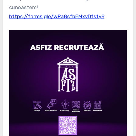
cunoastem!
https://forms.gle/wPa8sfbEMxvDfsty9