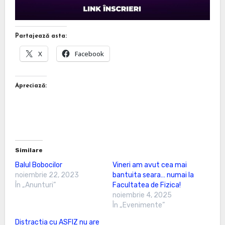
Partajează asta:
X
Facebook
Apreciază:
Similare
Balul Bobocilor
Vineri am avut cea mai
noiembrie 22, 2023
bantuita seara… numai la
În „Anunturi”
Facultatea de Fizica!
noiembrie 4, 2025
În „Evenimente”
Distractia cu ASFIZ nu are