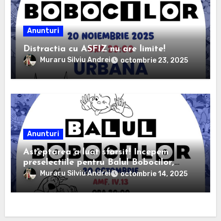
Anunturi
Distractia cu ASFIZ nu are limite!
Muraru Silviu Andrei
octombrie 23, 2025
Anunturi
Asteptarea a luat sfarsit! Incepem
preselectiile pentru Balul Bobocilor,
editia 2025.
Muraru Silviu Andrei
octombrie 14, 2025