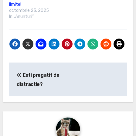
limite!
octombrie 23, 2025
În „Anunturi”
Navigare
Esti pregatit de
în
distractie?
articole