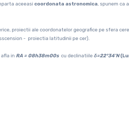
imparta aceeasi
coordonata astronomica
, spunem ca a
e, proiectii ale coordonatelor geografice pe sfera cereas
sscension - proiectia latitudinii pe cer).
afla in
RA = 08h38m00s
cu declinatiile
δ=22°34'N
(Lu