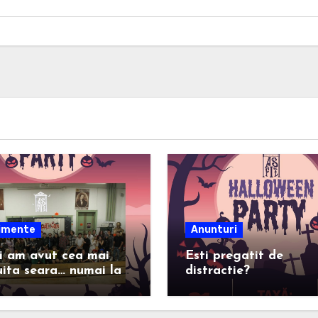
imente
Anunturi
i am avut cea mai
Esti pregatit de
ita seara… numai la
distractie?
tatea de Fizica!