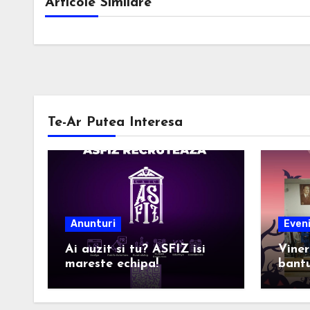
Articole Similare
Te-Ar Putea Interesa
Anunturi
Even
Ai auzit si tu? ASFIZ isi
Viner
mareste echipa!
bantu
Facul