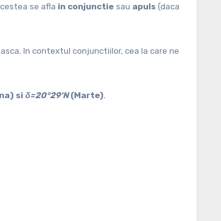
cestea se afla
in conjunctie
sau
apuls
(daca
ca. In contextul conjunctiilor, cea la care ne
na) si
δ=20°29'N
(Marte)
.