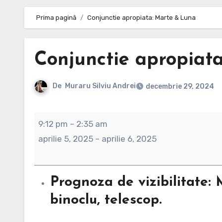
Prima pagină
Conjunctie apropiata: Marte & Luna
Conjunctie apropiat
De
Muraru Silviu Andrei
decembrie 29, 2024
Conjunctie
9:12 pm
–
2:35 am
apropiata:
aprilie 5, 2025
–
aprilie 6, 2025
Marte
&
Luna
Prognoza de vizibilitate
binoclu, telescop.