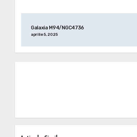
Navigare
Galaxia M94/NGC4736
în
aprilie 5, 2025
articole