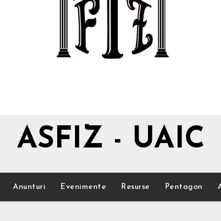
ASFIZ - UAIC
Anunturi
Evenimente
Resurse
Pentagon